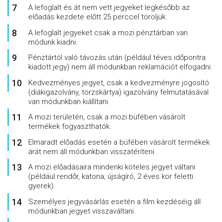
A lefoglalt és át nem vett jegyeket legkésőbb az
előadás kezdete előtt 25 perccel töröljük.
A lefoglalt jegyeket csak a mozi pénztárban van
módunk kiadni.
Pénztártól való távozás után (például téves időpontra
kiadott jegy) nem áll módunkban reklamációt elfogadni.
Kedvezményes jegyet, csak a kedvezményre jogosító
(diákigazolvány, törzskártya) igazolvány felmutatásával
van módunkban kiállítani.
A mozi területén, csak a mozi büfében vásárolt
termékek fogyaszthatók.
Elmaradt előadás esetén a büfében vásárolt termékek
árát nem áll módunkban visszatéríteni.
A mozi előadásaira mindenki köteles jegyet váltani
(például rendőr, katona, újságíró, 2 éves kor feletti
gyerek).
Személyes jegyvásárlás esetén a film kezdéséig áll
módunkban jegyet visszaváltani.