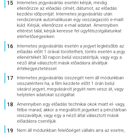
Internetes jegyvásárlás esetén kérjük, mindig
ellenőrizze az előadás címét, dátumot, az előadás
kezdési időpontját. Internetes jegyvásárlás után
rendszerünk automatikusan egy visszaigazoló e-mailt
küld. Kérjük, ellenőrizze e-mail adatait. Amennyiben
eltérést talál, kérjük keresse fel ügyfélszolgálatunkat
elérhetőségeinken.
Internetes jegyvásárlás esetén a jegyet legkésőbb az
előadás előtt 1 órával töröltetheti, törlés esetén a jegy
ellenértékét 30 napon belül visszatérítjük, vagy egy a
néző által választott másik előadásra átváltjuk
értékegyeztetéssel.
Internetes jegyvásárlás összegét nem áll módunkban
visszatéríteni ha, a film kezdete előtt 1 órán belül
vásárol jegyet, megvásárolt jegyét nem veszi át, vagy
helytelen adatokat szolgáltat.
Amennyiben egy előadás technikai okok miatt el- vagy,
félbe marad, akkor a megváltott jegyeket a pénztárban
visszaváltjuk, vagy egy a néző által választott másik
előadásra cseréljük.
Nem áll módunkban felelőséget vállalni arra az esetre,