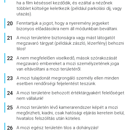
ha a film késéssel kezdődik, és ezáltal a nézőnek
többlet költsége keletkezik (például parkolási díj, vagy
utazás).
Fenntartjuk a jogot, hogy a nyeremény jegyeket
bizonyos előadásokra nem áll módunkban beváltani.
A mozi területére biztonságra vagy mást látogatót
megzavaró tárgyat (példáuk zászló, lézerfény) behozni
tilos!
A nem megfelelően viselkedő, mások szórakozását
megzavaró embereket a mozi személyzetének joga
van eltávolítani a mozi területéről.
A mozi tulajdonát megrongáló személy ellen minden
esetben rendőrségi feljelentést teszünk.
A mozi területére behozott értéktárgyakért felelőséget
nem vállalunk!
A mozi területén lévő kamerarendszer képét a mozi
megőrizheti, kiadni, csak hatósági eljárás keretein belül,
hivatalos felszólítás után köteles.
A mozi egész területén tilos a dohányzás!