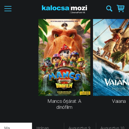
Mancs őrjárat: A
Vaiana
dínófilm
Ma
Holnap
Augusztus 9.
Augusztus 10.