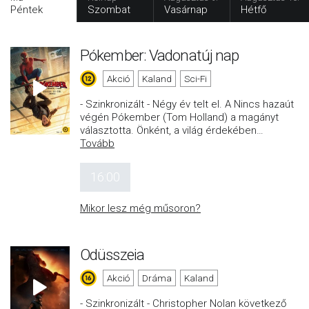
Péntek
Szombat
Vasárnap
Hétfő
Pókember: Vadonatúj nap
Akció
Kaland
Sci-Fi
- Szinkronizált - Négy év telt el. A Nincs hazaút
végén Pókember (Tom Holland) a magányt
választotta. Önként, a világ érdekében
…
Tovább
16:00
Mikor lesz még műsoron?
Odüsszeia
Akció
Dráma
Kaland
- Szinkronizált - Christopher Nolan következő