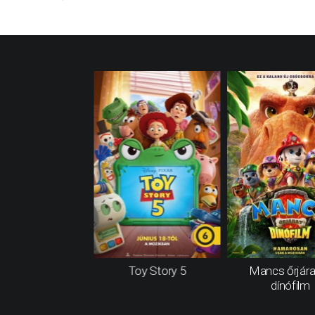
Toy Story 5
Mancs őrjára
dínófilm