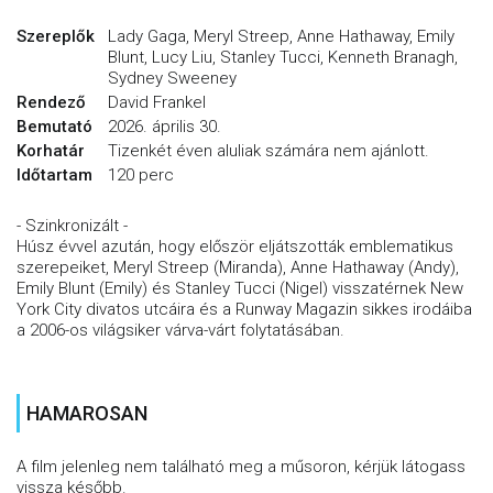
Szereplők
Lady Gaga, Meryl Streep, Anne Hathaway, Emily
Blunt, Lucy Liu, Stanley Tucci, Kenneth Branagh,
Sydney Sweeney
Rendező
David Frankel
Bemutató
2026. április 30.
Korhatár
Tizenkét éven aluliak számára nem ajánlott.
Időtartam
120 perc
- Szinkronizált -
Húsz évvel azután, hogy először eljátszották emblematikus
szerepeiket, Meryl Streep (Miranda), Anne Hathaway (Andy),
Emily Blunt (Emily) és Stanley Tucci (Nigel) visszatérnek New
York City divatos utcáira és a Runway Magazin sikkes irodáiba
a 2006-os világsiker várva-várt folytatásában.
HAMAROSAN
A film jelenleg nem található meg a műsoron, kérjük látogass
vissza később.