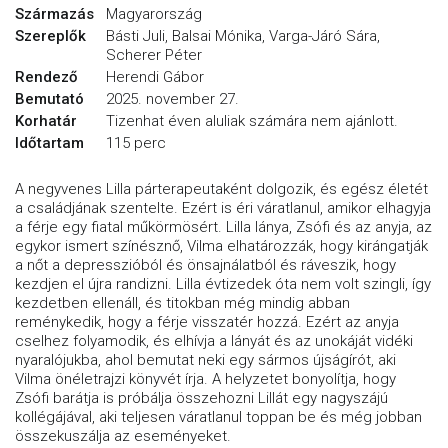
Származás
Magyarország
Szereplők
Básti Juli, Balsai Mónika, Varga-Járó Sára,
Scherer Péter
Rendező
Herendi Gábor
Bemutató
2025. november 27.
Korhatár
Tizenhat éven aluliak számára nem ajánlott.
Időtartam
115 perc
A negyvenes Lilla párterapeutaként dolgozik, és egész életét
a családjának szentelte. Ezért is éri váratlanul, amikor elhagyja
a férje egy fiatal műkörmösért. Lilla lánya, Zsófi és az anyja, az
egykor ismert színésznő, Vilma elhatározzák, hogy kirángatják
a nőt a depresszióból és önsajnálatból és ráveszik, hogy
kezdjen el újra randizni. Lilla évtizedek óta nem volt szingli, így
kezdetben ellenáll, és titokban még mindig abban
reménykedik, hogy a férje visszatér hozzá. Ezért az anyja
cselhez folyamodik, és elhívja a lányát és az unokáját vidéki
nyaralójukba, ahol bemutat neki egy sármos újságírót, aki
Vilma önéletrajzi könyvét írja. A helyzetet bonyolítja, hogy
Zsófi barátja is próbálja összehozni Lillát egy nagyszájú
kollégájával, aki teljesen váratlanul toppan be és még jobban
összekuszálja az eseményeket.